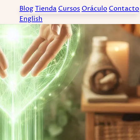
Blog
Tienda
Cursos
Oráculo
Contacto
English