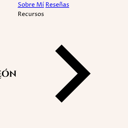
Sobre Mí
Reseñas
Recursos
 con sanación divina: Re
cional + Sanación Holís