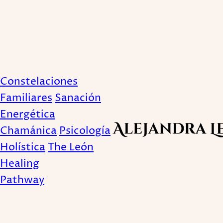
Transforma tu vida
Constelaciones
emo
Familiares
Sanación
Energética
Chamánica
Psicología
Publicado February 14, 2023
Holística
The León
Healing
Pathway