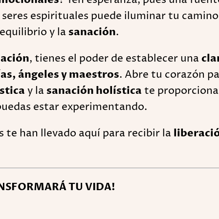
 seres espirituales puede iluminar tu camin
equilibrio y la
sanación
.
nación
, tienes el poder de establecer una
cla
ías, ángeles y maestros
. Abre tu corazón pa
stica
y la
sanación holística
te proporciona
uedas estar experimentando.
 te han llevado aquí para recibir la
liberaci
ANSFORMARÁ TU VIDA!