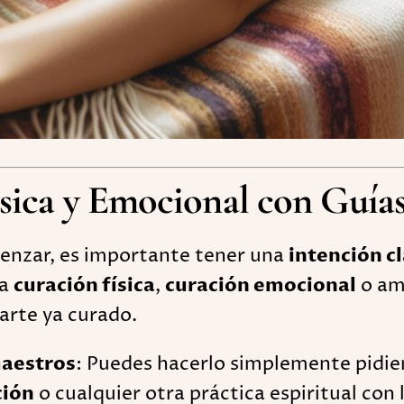
ísica y Emocional con Guía
enzar, es importante tener una
intención c
ea
curación física
,
curación emocional
o am
zarte ya curado.
maestros
: Puedes hacerlo simplemente pidie
ción
o cualquier otra práctica espiritual con