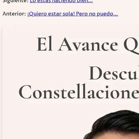
Siguiente:
Lo estás haciendo bien...
Anterior:
¡Quiero estar sola! Pero no puedo...