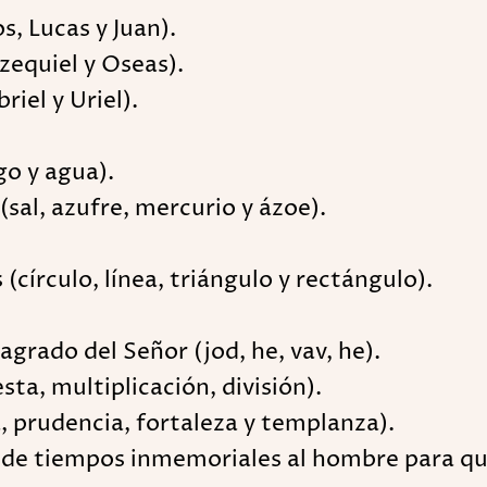
, Lucas y Juan).
Ezequiel y Oseas).
iel y Uriel).
go y agua).
(sal, azufre, mercurio y ázoe).
(círculo, línea, triángulo y rectángulo).
grado del Señor (jod, he, vav, he).
sta, multiplicación, división).
a, prudencia, fortaleza y templanza).
de tiempos inmemoriales al hombre para que d