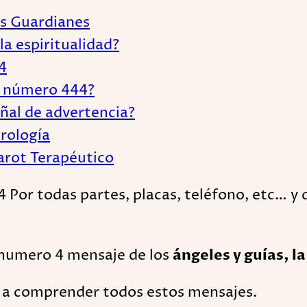
es Guardianes
la espiritualidad?
4
el número 444?
ñal de advertencia?
erología
Tarot Terapéutico
4 Por todas partes, placas, teléfono, etc… y 
l numero 4 mensaje de los
ángeles y guías, l
á a comprender todos estos mensajes.