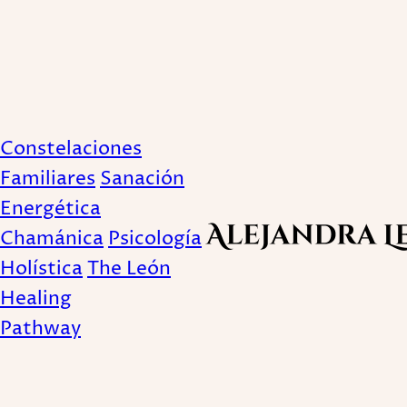
🗝 Significado de 4 
Constelaciones
Familiares
Sanación
Energética
Chamánica
Psicología
Publicado February 17, 2021
Holística
The León
Healing
Pathway