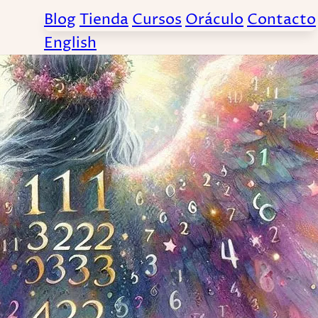
Blog
Tienda
Cursos
Oráculo
Contacto
English