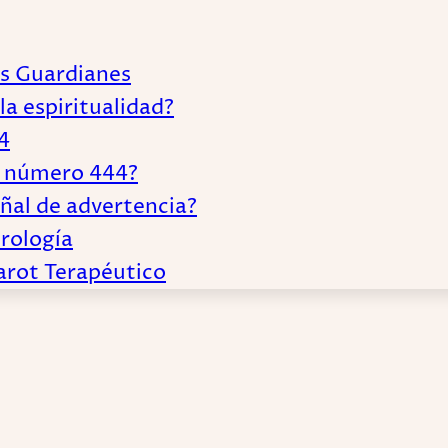
es Guardianes
la espiritualidad?
4
el número 444?
ñal de advertencia?
erología
Tarot Terapéutico