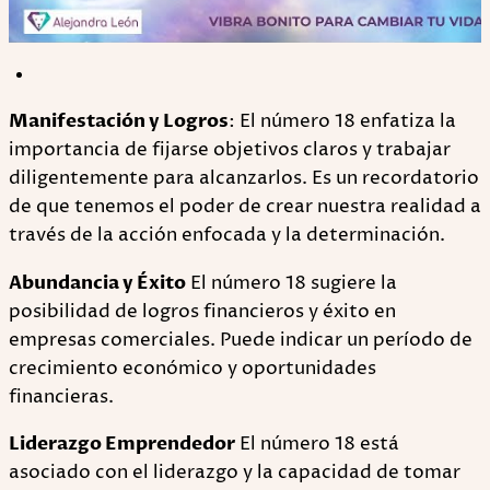
Manifestación y Logros
: El número 18 enfatiza la
importancia de fijarse objetivos claros y trabajar
diligentemente para alcanzarlos. Es un recordatorio
de que tenemos el poder de crear nuestra realidad a
través de la acción enfocada y la determinación.
Abundancia y Éxito
El número 18 sugiere la
posibilidad de logros financieros y éxito en
empresas comerciales. Puede indicar un período de
crecimiento económico y oportunidades
financieras.
Liderazgo Emprendedor
El número 18 está
asociado con el liderazgo y la capacidad de tomar