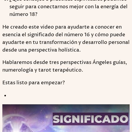
seguir para conectarnos mejor con la energía del
número 18?
He creado este video para ayudarte a conocer en
esencia el significado del número 16 y cómo puede
ayudarte en tu transformación y desarrollo personal
desde una perspectiva holística.
Hablaremos desde tres perspectivas Ángeles guías,
numerología y tarot terapéutico.
Estas listo para empezar?
Play