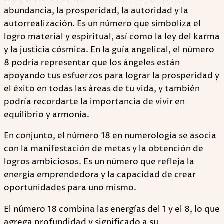
abundancia, la prosperidad, la autoridad y la
autorrealización. Es un número que simboliza el
logro material y espiritual, así como la ley del karma
y la justicia cósmica. En la guía angelical, el número
8 podría representar que los ángeles están
apoyando tus esfuerzos para lograr la prosperidad y
el éxito en todas las áreas de tu vida, y también
podría recordarte la importancia de vivir en
equilibrio y armonía.
En conjunto, el número 18 en numerología se asocia
con la manifestación de metas y la obtención de
logros ambiciosos. Es un número que refleja la
energía emprendedora y la capacidad de crear
oportunidades para uno mismo.
El número 18 combina las energías del 1 y el 8, lo que
agrega profundidad y significado a su