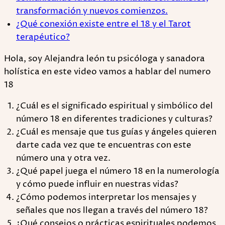
transformación y nuevos comienzos.
¿Qué conexión existe entre el 18 y el Tarot
terapéutico?
Hola, soy Alejandra león tu psicóloga y sanadora
holística en este video vamos a hablar del numero
18
¿Cuál es el significado espiritual y simbólico del
número 18 en diferentes tradiciones y culturas?
¿Cuál es mensaje que tus guías y ángeles quieren
darte cada vez que te encuentras con este
número una y otra vez.
¿Qué papel juega el número 18 en la numerología
y cómo puede influir en nuestras vidas?
¿Cómo podemos interpretar los mensajes y
señales que nos llegan a través del número 18?
¿Qué consejos o prácticas espirituales podemos