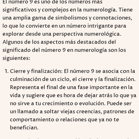
El número 9 es uno de los números más
significativos y complejos en la numerología. Tiene
una amplia gama de simbolismos y connotaciones,
lo que lo convierte en un número intrigante para
explorar desde una perspectiva numerológica.
Algunos de los aspectos más destacados del
significado del número 9 en numerología son los
siguientes:
Cierre y finalización: El número 9 se asocia con la
culminación de un ciclo, el cierre y la finalización.
Representa el final de una fase importante en la
vida y sugiere que es hora de dejar atrás lo que ya
no sirve a tu crecimiento o evolución. Puede ser
un llamado a soltar viejas creencias, patrones de
comportamiento o relaciones que ya no te
benefician.