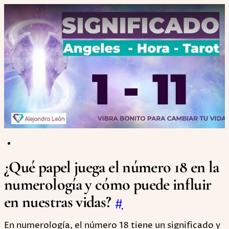
Play
¿Qué papel juega el número 18 en la
numerología y cómo puede influir
en nuestras vidas?
#
En numerología, el número 18 tiene un significado y