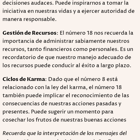
decisiones audaces. Puede inspirarnos a tomar la
iniciativa en nuestras vidas y a ejercer autoridad de
manera responsable.
Gestión de Recursos
: El número 18 nos recuerda la
importancia de administrar sabiamente nuestros
recursos, tanto financieros como personales. Es un
recordatorio de que nuestro manejo adecuado de
los recursos puede conducir al éxito a largo plazo.
Ciclos de Karma
: Dado que el número 8 está
relacionado con la ley del karma, el número 18
también puede implicar el reconocimiento de las
consecuencias de nuestras acciones pasadas y
presentes. Puede sugerir un momento para
cosechar los frutos de nuestras buenas acciones
Recuerda que la interpretación de los mensajes del