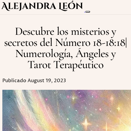
Descubre los misterios y
secretos del Número 18-18:18|
Numerología, Ángeles y
Tarot Terapéutico
Publicado August 19, 2023