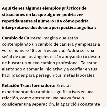
Aquí tienes algunos ejemplos prácticos de
situaciones en las que alguien podría ver
repetidamente el número 18 y cómo podría
interpretarse desde una perspectiva angelical:
Cambio de Carrera
: Imagina que estás
contemplando un cambio de carrera y empiezas a
ver el número 18 con frecuencia. Podría ser una
señal de que los ángeles están apoyando tu deseo
de buscar un nuevo camino profesional. Te están
alentando a tomar la iniciativa y a confiar en tus
habilidades para perseguir tus metas laborales.
Relación Transformadora
: Si estás
experimentando cambios significativos en una
relación, como entrar en una nueva fase o
considerar una separación, la aparición constante