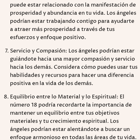
puede estar relacionado con la manifestación de
prosperidad y abundancia en tu vida. Los ángeles
podrían estar trabajando contigo para ayudarte
a atraer más prosperidad a través de tus
esfuerzos y enfoque positivo.
Servicio y Compasión: Los ángeles podrían estar
guiándote hacia una mayor compasión y servicio
hacia los demás. Considera cómo puedes usar tus
habilidades y recursos para hacer una diferencia
positiva en la vida de los demás.
Equilibrio entre lo Material y lo Espiritual: El
número 18 podría recordarte la importancia de
mantener un equilibrio entre tus objetivos
materiales y tu crecimiento espiritual. Los
ángeles podrían estar alentándote a buscar un
enfoque armonioso en todas las áreas de tu vida.