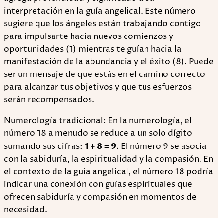
interpretación en la guía angelical. Este número
sugiere que los ángeles están trabajando contigo
para impulsarte hacia nuevos comienzos y
oportunidades (1) mientras te guían hacia la
manifestación de la abundancia y el éxito (8). Puede
ser un mensaje de que estás en el camino correcto
para alcanzar tus objetivos y que tus esfuerzos
serán recompensados.
Numerología tradicional: En la numerología, el
número 18 a menudo se reduce a un solo dígito
sumando sus cifras:
1 + 8 = 9
. El número 9 se asocia
con la sabiduría, la espiritualidad y la compasión. En
el contexto de la guía angelical, el número 18 podría
indicar una conexión con guías espirituales que
ofrecen sabiduría y compasión en momentos de
necesidad.