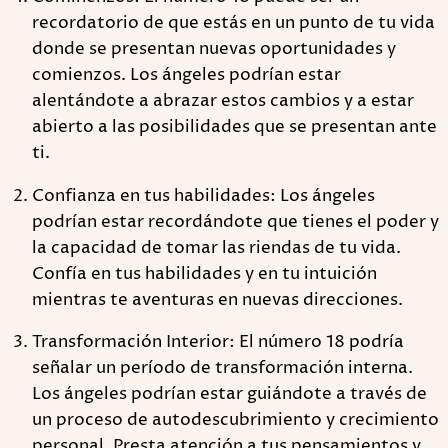
recordatorio de que estás en un punto de tu vida
donde se presentan nuevas oportunidades y
comienzos. Los ángeles podrían estar
alentándote a abrazar estos cambios y a estar
abierto a las posibilidades que se presentan ante
ti.
Confianza en tus habilidades: Los ángeles
podrían estar recordándote que tienes el poder y
la capacidad de tomar las riendas de tu vida.
Confía en tus habilidades y en tu intuición
mientras te aventuras en nuevas direcciones.
Transformación Interior: El número 18 podría
señalar un período de transformación interna.
Los ángeles podrían estar guiándote a través de
un proceso de autodescubrimiento y crecimiento
personal. Presta atención a tus pensamientos y