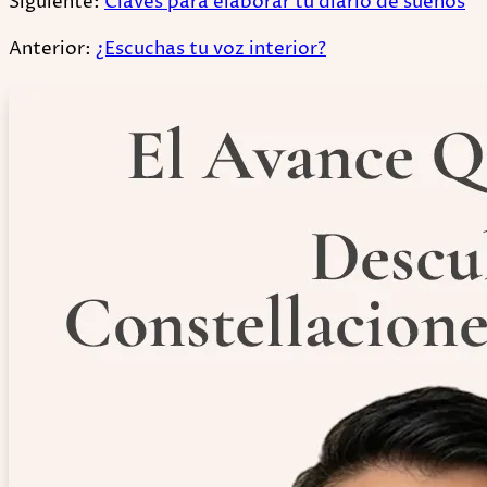
Siguiente:
Claves para elaborar tu diario de sueños
Anterior:
¿Escuchas tu voz interior?