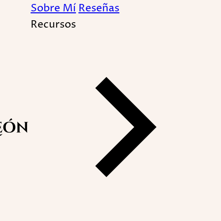
Sobre Mí
Reseñas
Recursos
eza y abundancia con 
racción de sueños y des