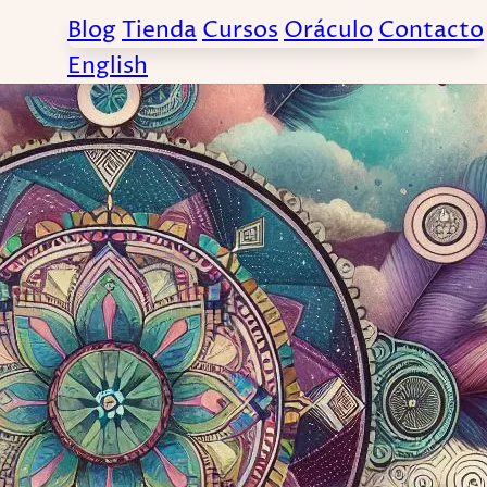
Blog
Tienda
Cursos
Oráculo
Contacto
English