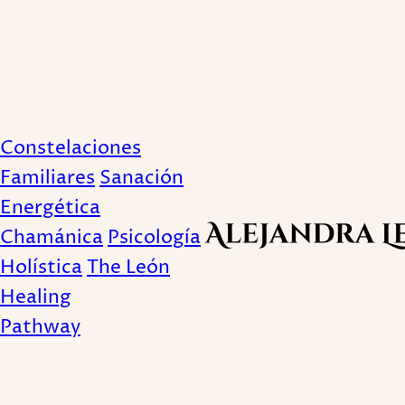
Cómo manifestar riqu
Constelaciones
at
Familiares
Sanación
Energética
Chamánica
Psicología
Publicado Invalid Date
Holística
The León
Healing
Pathway