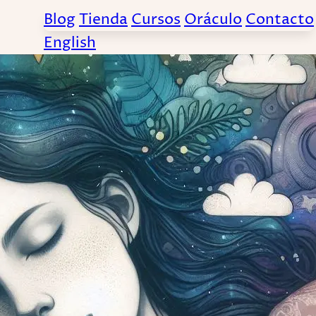
Blog
Tienda
Cursos
Oráculo
Contacto
English