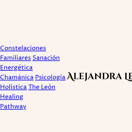
¿Quién nos habla en l
Constelaciones
tus sueños 
Familiares
Sanación
Energética
Chamánica
Psicología
Publicado February 13, 2023
Holística
The León
Healing
Pathway