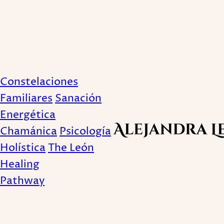
Constelaciones Fami
Constelaciones
Familiares
Sanación
Publicado August 10, 2016
Energética
Chamánica
Psicología
Holística
The León
Healing
Pathway