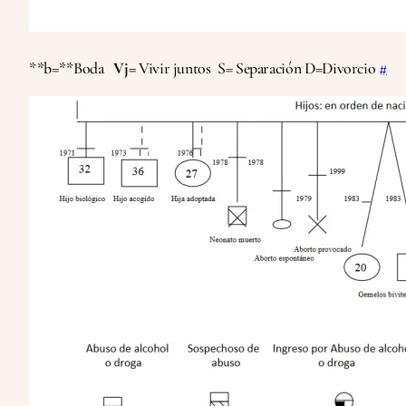
**b=**Boda
Vj=
Vivir juntos S= Separación D=Divorcio
#