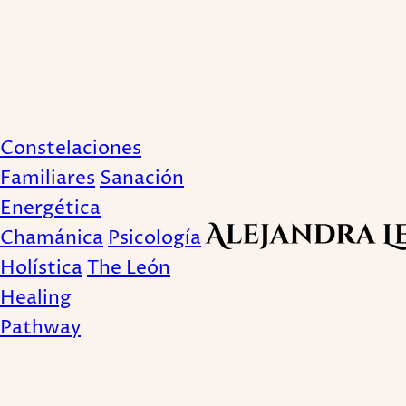
Constelaciones Fam
Constelaciones
Netflix: Explora
Familiares
Sanación
Energética
Chamánica
Psicología
Publicado July 18, 2024
Holística
The León
Healing
Pathway