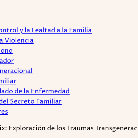
trol y la Lealtad a la Familia
a Violencia
dono
lador
eneracional
miliar
edado de la Enfermedad
el Secreto Familiar
res
lix: Exploración de los Traumas Transgenerac