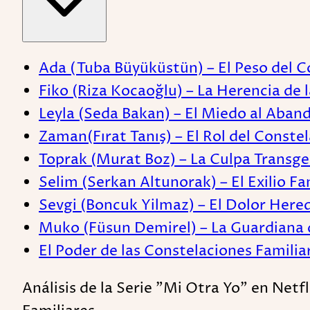
Ada (Tuba Büyüküstün) – El Peso del Con
Fiko (Riza Kocaoğlu) – La Herencia de l
Leyla (Seda Bakan) – El Miedo al Aban
Zaman(Fırat Tanış) – El Rol del Conste
Toprak (Murat Boz) – La Culpa Transg
Selim (Serkan Altunorak) – El Exilio Fa
Sevgi (Boncuk Yilmaz) – El Dolor Her
Muko (Füsun Demirel) – La Guardiana d
El Poder de las Constelaciones Familia
Análisis de la Serie "Mi Otra Yo" en Netf