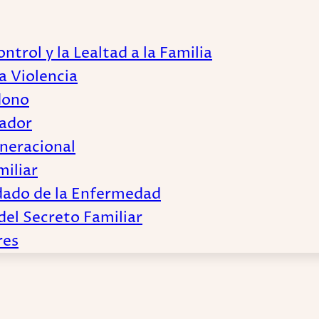
trol y la Lealtad a la Familia
a Violencia
dono
lador
eneracional
miliar
edado de la Enfermedad
el Secreto Familiar
res