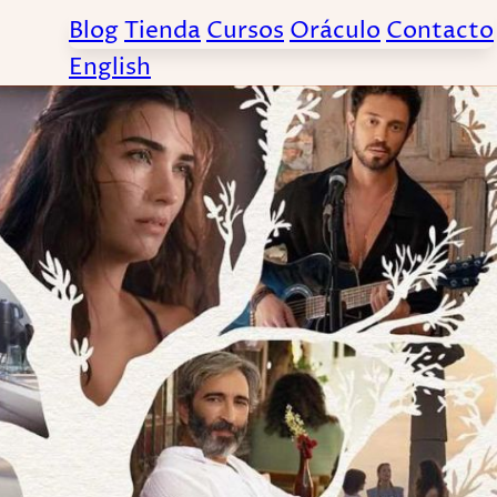
Blog
Tienda
Cursos
Oráculo
Contacto
English