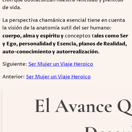
ción que obs­ta­cu­li­zan nues­tra feli­ci­dad y ple­ni­tud
de vida.
La pers­pec­tiva cha­má­nica esen­cial tiene en cuenta
la visión de la anato­mía sutil del ser humano:
cuerpo, alma y espí­ritu y
con­cep­tos t
ales como Ser
y Ego, per­so­na­li­dad y Esen­cia, pla­nos de Reali­dad,
auto-​conocimiento y autorrealización.
Siguiente:
Ser Mujer un Viaje Heroico
Anterior:
Ser Mujer un Viaje Heroico