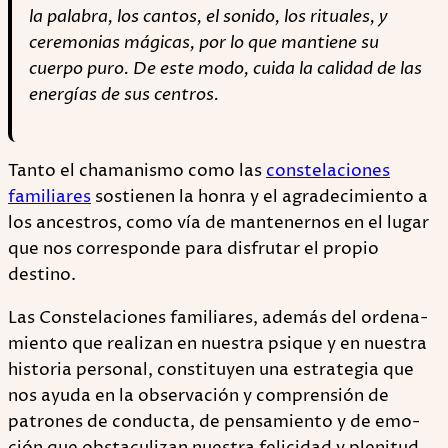
la palabra, los cantos, el sonido, los rituales, y
ceremonias mágicas, por lo que mantiene su
cuerpo puro. De este modo, cuida la calidad de las
energías de sus centros.
Tanto el chamanismo como las
constelaciones
familiares
sostienen la honra y el agradecimiento a
los ancestros, como vía de mantenernos en el lugar
que nos corresponde para disfrutar el propio
destino.
Las Cons­te­la­cio­nes fami­lia­res, ade­más del orde­na­
miento que rea­li­zan en nues­tra psi­que y en nues­tra
his­to­ria per­so­nal, cons­ti­tu­yen una estra­te­gia que
nos ayuda en la obser­va­ción y com­pren­sión de
patro­nes de con­ducta, de pen­sa­miento y de emo­