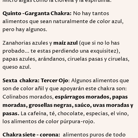
Micro algas como la clorella y la espirulina.
Quinto -Garganta Chakra:
No hay tantos
alimentos que sean naturalmente de color azul,
pero hay algunos.
Zanahorias azules y
maíz azul
(que si no lo has
probado... te estas perdiendo una exquisitez),
papas azules, arándanos, ciruelas pasas y ciruelas,
queso azul.
Sexta chakra: Tercer Ojo
: Algunos alimentos que
son de color añil y que apoyarán este chakra son:
Colinabos morados,
espárragos morados, papas
moradas, grosellas negras, saúco, uvas moradas y
pasas.
La cafeína, té, chocolate, especias, el vino,
los alimentos de color púrpura-rojo.
Chakra siete - corona:
alimentos puros de todo