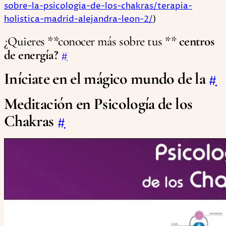
sobre-la-psicologia-de-los-chakras/terapia-
holistica-madrid-alejandra-leon-2/
)
¿Quieres **conocer más sobre tus **
centros
de energía?
#
Iníciate en el mágico mundo de la
#
Meditación en Psicología de los
Chakras
#