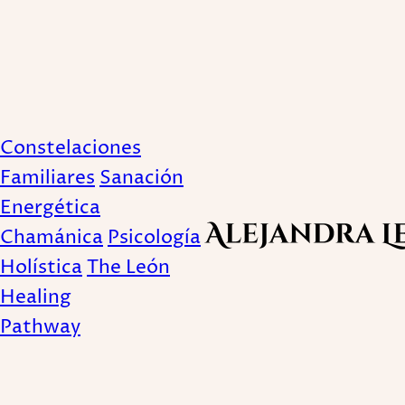
Constelaciones
Familiares
Sanación
Publicado August 13, 2015
Energética
Chamánica
Psicología
Holística
The León
Table of Contents:
Healing
Pathway
Table of Contents