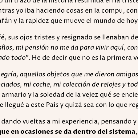
zco un trazo de la historia resumida en la tri
ras yo iba haciendo cosas en la compu, con l
 afán y la rapidez que mueve el mundo de hoy
 sus ojos tristes y resignado se llenaban d
años, mi pensión no me da para vivir aquí, con
ado todo
”. He de decir que no es la primera 
egría, aquellos objetos que me dieron amigos 
ciados, mi coche, mi colección de relojes y to
armario y la soledad de la vejez qué se enc
llegué a este País y quizá sea con lo que re
ando vueltas a mi experiencia, pensando y 
o que en ocasiones se da dentro del sistema