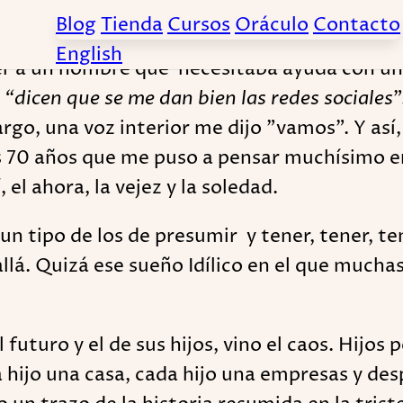
Blog
Tienda
Cursos
Oráculo
Contacto
English
ver a un hombre que necesitaba ayuda con u
,
“dicen que se me dan bien las redes sociales
”
rgo, una voz interior me dijo "vamos". Y as
 70 años que me puso a pensar muchísimo en e
 el ahora, la vejez y la soledad.
n tipo de los de presumir y tener, tener, tene
llá. Quizá ese sueño Idílico en el que much
l futuro y el de sus hijos, vino el caos. Hijos
hijo una casa, cada hijo una empresas y desp